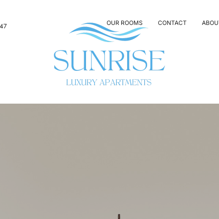
OUR ROOMS
CONTACT
ABOU
347