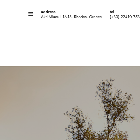
address
tel
Akti Miaouli 16-18, Rhodes, Greece
(+30) 22410 75